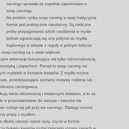
carvingu sprawiła ze zupełnie zapomniano o
soap carvingu .
Na polskim rynku soap carving w swej tradycyjnej
formie jest praktycznie nieobecny. Są nieliczne
próby propagowania sztuki rzeźbienia w mydle
jednak ograniczają się one jedynie do mydła
kupionego w sklepie z reguły w jednym kolorze.
e soap carving są o wiele większe.
yjne dekoracje,fascynujące nie tylko różnorodnością
lorystyką i zapachem.
Ponad to soap carving nie
jnych mydełek w kształcie kwiatów. Z mydła można
owe, przedstawiające zarówno motywy roślinne lub
yobraźni carvingowca
ją także złożonością i misternymi detalami, a to za
o w przeciwieństwie do warzyw i owoców nie
ie roztopi się jak przy ice carvingu. Dlatego można
przy pracy z mydłem.
e dłużej cieszyć nasze oczy, czy to w formie
czy bukietu kwiatów roztaczającego różany zapach w