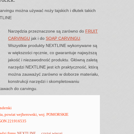
rvingu można używać noży tajskich i dłutek takich
EXTLINE
Narzędzia przeznaczone są zarówno do
FRUIT
CARVINGU
jak i do
SOAP CARVINGU
.
Wszystkie produkty NEXTLINE wykonywane są
w większości ręcznie, co gwarantuje najwyższą
jakość i niezawodność produktu. Główną zaletą
narzędzi NEXTLINE jest ich praktyczność, którą
można zauważyć zarówno w doborze materiału,
konstrukcji narzędzi i skompletowaniu
awach do carvingu.
nderski
mia, powiat wejherowski, woj. POMORSKIE
EGON 221916535
dzi firmy
NEXTLINE
.....
czytaj wiecej