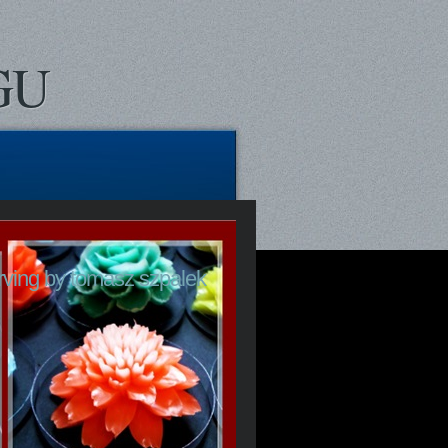
GU
rving
by tomasz szpalek