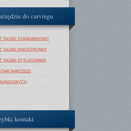
arzędzia do carvingu
Ż TAJSKI STANDARDOWY
Z TAJSKI DWUSTRONNY
Ż TAJSKI STYLIZOWANY
STAW NARZĘDZI
RVINGOWYCH
zybki kontakt