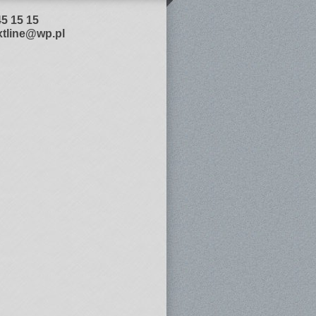
45 15 15
xtline@wp.pl