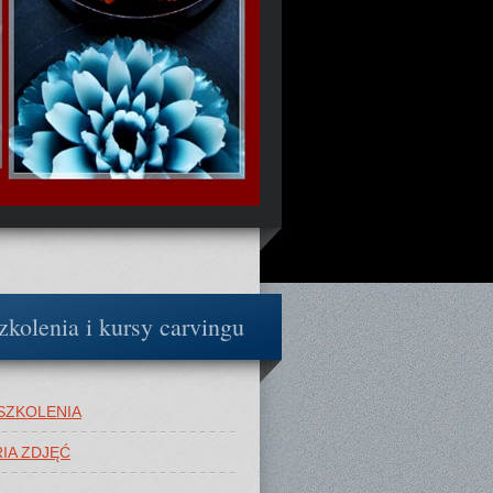
zkolenia i kursy carvingu
SZKOLENIA
IA ZDJĘĆ