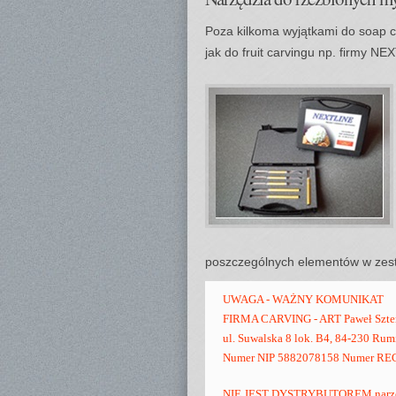
Poza kilkoma wyjątkami do soap ca
jak do fruit carvingu np. firmy N
poszczególnych elementów w zest
UWAGA - WAŻNY KOMUNIKAT
FIRMA CARVING - ART Paweł Szte
ul. Suwalska 8 lok. B4, 84-230 Ru
Numer NIP 5882078158 Numer R
NIE JEST DYSTRYBUTOREM narzę