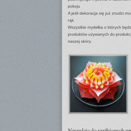
pokoju
A jeśli dekoracja się już znudzi 
rąk.
Wszystkie mydełka o których będz
produktów używanych do produkcj
naszej skóry.
Narzędzia do rzeźbionych m