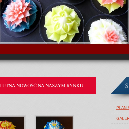
S
OLUTNA NOWOŚĆ NA NASZYM RYNKU
PLAN 
GALER