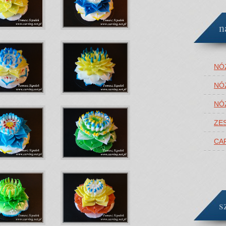
n
NÓ
NÓ
NÓ
ZE
CA
s