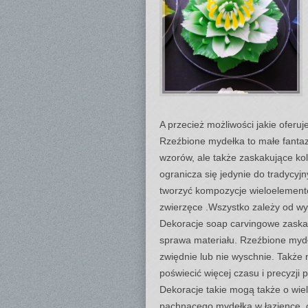
A przecież możliwości jakie oferuj
Rzeźbione mydełka to małe fantaz
wzorów, ale także zaskakujące ko
ogranicza się jedynie do tradycy
tworzyć kompozycje wieloelement
zwierzęce .Wszystko zależy od w
Dekoracje soap carvingowe zaskaku
sprawa materiału. Rzeźbione mydł
zwiędnie lub nie wyschnie. Także n
poświecić więcej czasu i precyzji 
Dekoracje takie mogą także o wiel
pachnącego mydełka w łazience, 